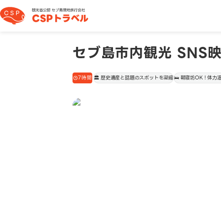
セブ島市内観光 SNS
7時間
🏛️ 歴史遺産と話題のスポットを凝縮
🛌 朝寝坊OK！体