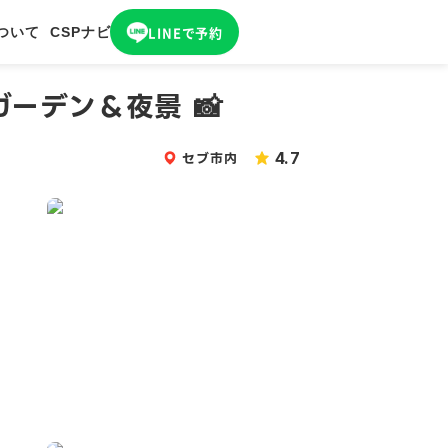
LINEで
予約
ついて
CSPナビ
ーデン＆夜景 📸
セブ市内
4.7