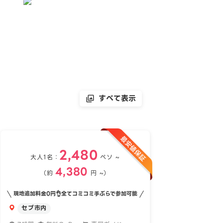
すべて表示
2,480
大人1名：
ペソ ~
4,380
（約
円 ~）
現地追加料金0円👌全てコミコミ手ぶらで参加可能
セブ市内