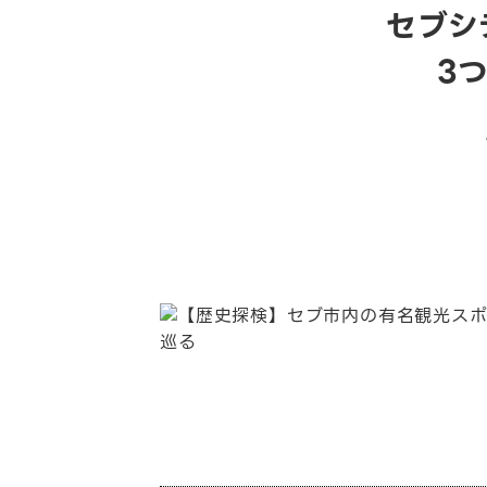
セブシ
3