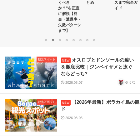
くべき
とめ
スまで完全ガ
更新】
か？”を正直
イド
に解説【料
金・遭遇率・
失敗パターン
まで】
1
2
3
4
5
6
7
8
オスロブとドンソールの違い
観光スポット
を徹底比較｜ジンベイザメと泳ぐ
ならどっち?
ゆうな
2026.08.07
【2026年最新】ボラカイ島の
観光スポット
2026.08.05