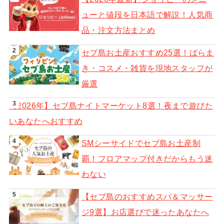
ューと値段を日本語で解説！人気商
品・注文方法まとめ
セブ島お土産おすすめ25選！ばらま
き・コスメ・雑貨を現地スタッフが
厳選
【2026年】セブ島ナイトマーケット8選！夜まで遊びた
いあなたへおすすめ
SMシーサイドでセブ島お土産制
覇！フロアマップ付きだからもう迷
わない
【セブ島のおすすめスパ＆マッサー
ジ9選】お店選びで迷ったあなたへ