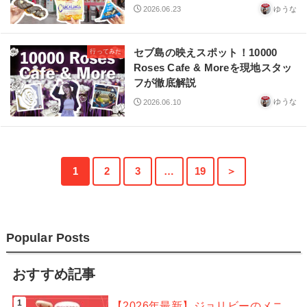
ゆうな
2026.06.23
セブ島の映えスポット！10000
行ってみた
Roses Cafe & Moreを現地スタッ
フが徹底解説
ゆうな
2026.06.10
1
2
3
…
19
＞
Popular Posts
おすすめ記事
【2026年最新】ジョリビーのメニ