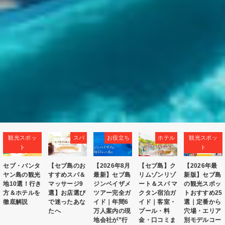
スパ
お役立ち
ホテル
観光スポッ
お役立ち
ト
【セブ島のお
【2026年8月
【セブ島】ク
【2026年最
セブ島のベス
すすめスパ＆
最新】セブ島
リムゾンリゾ
新版】セブ島
トシーズンは
マッサージ9
ジンベイザメ
ート＆スパ マ
の観光スポッ
いつ？乾季・
選】お店選び
ツアー完全ガ
クタン宿泊ガ
トおすすめ25
雨季の天気と
で迷ったあな
イド｜年間6
イド｜客室・
選｜定番から
気温、旅行に
たへ
万人案内の現
プール・料
穴場・エリア
おすすめの時
地会社が”行
金・口コミま
別モデルコー
期【2026年