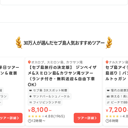
30万人が選んだセブ島人気おすすめツアー
オスロブ, スミロン島, カワサン滝
ナルスアン島
1
2
え半日ツアー
【セブ島旅行の決定版】 ジンベイザ
セブ島アイ
デン＆夜景
メ&スミロン島&カワサン滝ツアー
島巡り｜パ
（ランチ付き・無料送迎＆自由下車
ルトゥガン 
OK）
縮
👑 セブ島 3大スポット制覇
👑 憧れの絶
プラン
🐠 サンドバー＆シュノーケル
📸 映える！
ー
🍴 フィリピンランチ付
🍖 ビーチでB
8,100
7,200
￥
〜
￥
4.88
(
1965
)
4.
ツアー詳細
ツアー詳細
12時間〜
8時間