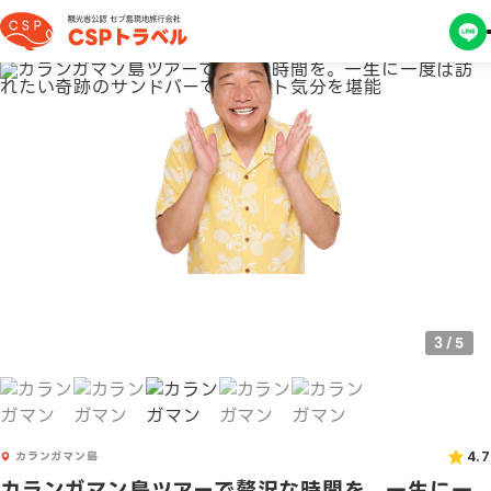
4
/
5
カランガマン島
4.7
カランガマン島ツアーで贅沢な時間を。一生に一