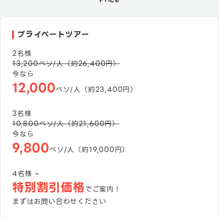
プライベートツアー
2
名様
13,200
ペソ/人（約
26,400
円）
今なら
12,000
ペソ/人（約
23,400
円）
3
名様
10,800
ペソ/人（約
21,600
円）
今なら
9,800
ペソ/人（約
19,000
円）
4名様 ~
特別割引価格
でご案内！
まずはお問い合わせください