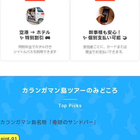
空港 → ホテル
幹事様も安心！
✨ 特別割引 🚌
✨ 個別支払い可能 🤝
特別料金でホテル行き
参加者ごとに、カードまたは
シャトルバスを利用できます
現金でお支払いできます。
カランガマン島ツアー
のみどころ
Top Picks