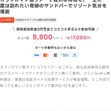
度は訪れたい奇跡のサンドバーでリゾート気分を
堪能
12時間〜
3日前までキャンセル無料
即予約確定
現地追加料金0円👌全てコミコミ手ぶらで参加可能
8,800
17,000
大人1名：
ペソ ~ （約
円）
カード手数料もないから安心
カランガマン島オプショナルツアーはこちら。船も送迎車両も貸切
のプライベートツアーでカランガマン島へご案内。さらにGoPro無
料貸出・専属日本語ガイドの充実サービスが格安価格。どこを切り
取っても美しいカランガマンで贅沢な1日を過ごそう。