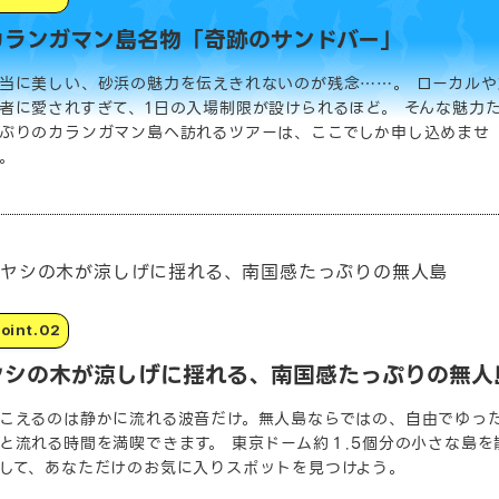
カランガマン島名物「奇跡のサンドバー」
当に美しい、砂浜の魅力を伝えきれないのが残念……。 ローカルや
者に愛されすぎて、1日の入場制限が設けられるほど。 そんな魅力
ぷりのカランガマン島へ訪れるツアーは、ここでしか申し込めませ
。
ヤシの木が涼しげに揺れる、南国感たっぷりの無人
こえるのは静かに流れる波音だけ。無人島ならではの、自由でゆっ
と流れる時間を満喫できます。 東京ドーム約１.5個分の小さな島を
して、あなただけのお気に入りスポットを見つけよう。