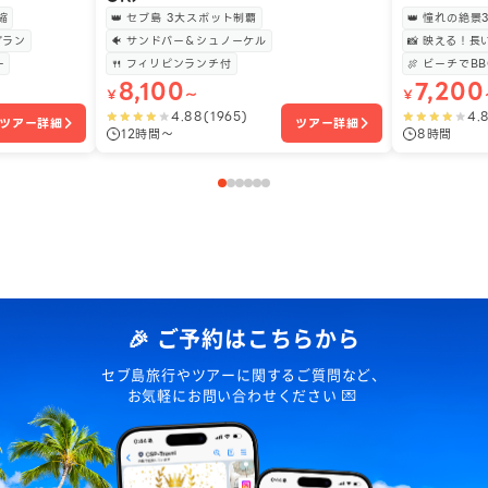
縮
👑 セブ島 3大スポット制覇
👑 憧れの絶
プラン
🐠 サンドバー＆シュノーケル
📸 映える！
ー
🍴 フィリピンランチ付
🍖 ビーチでB
8,100
7,200
￥
〜
￥
4.88
(
1965
)
4.
ツアー詳細
ツアー詳細
12時間〜
8時間
🎉 ご予約はこちらから
セブ島旅行やツアーに関するご質問など、
お気軽にお問い合わせください 💌