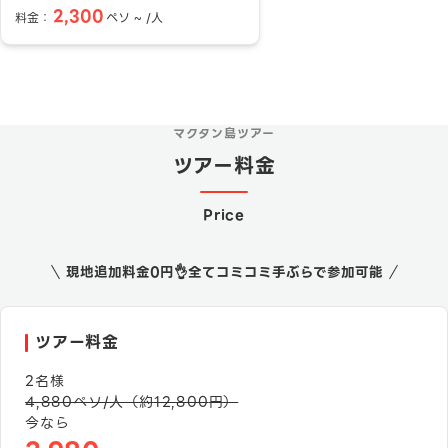
2,300
料金：
ペソ ~ /人
マクタン島ツアー
ツアー料金
Price
現地追加料金0円👌全てコミコミ手ぶらで参加可能
ツアー料金
2
名様
4,880
ペソ/人（約
12,800
円）
今なら