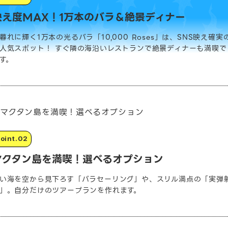
映え度MAX！1万本のバラ＆絶景ディナー
暮れに輝く1万本の光るバラ「10,000 Roses」は、SNS映え確実
人気スポット！ すぐ隣の海沿いレストランで絶景ディナーも満喫で
す。
マクタン島を満喫！選べるオプション
い海を空から見下ろす「パラセーリング」や、スリル満点の「実弾
」。自分だけのツアープランを作れます。