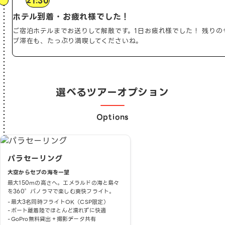
21:30
ホテル到着・お疲れ様でした！
ご宿泊ホテルまでお送りして解散です。1日お疲れ様でした！
残りの
ブ滞在も、たっぷり満喫してくださいね。
選べるツアーオプション
Options
パラセーリング
大空からセブの海を一望
最大150mの高さへ。エメラルドの海と島々
を360°パノラマで楽しむ爽快フライト。
最大3名同時フライトOK（CSP限定）
ボート離着陸でほとんど濡れずに快適
GoPro無料貸出＋撮影データ共有