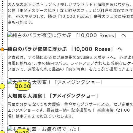
発〜）
大人気の水上レストランへ！美しいサンセットと海風を感じながら
名物「ホタテのチーズ焼き」など絶品のフィリピン料理を満喫でき
す。
※スキップして、隣の「10,000 Roses」併設カフェで直接お
事も可能です。
純白のバラが夜空に浮かぶ 「10,000 Roses」 へ
夕食後は、すぐ隣にあるセブ島屈指のSNS映えスポットへ。
心地よ
海風に揺れる1万本の純白のバラ。ライトアップされた幻想的なロケ
ションで、時間を忘れて最高の「映え写真」をたっぷり撮影できます
20:00
大爆笑＆大興奮！「アメイジングショー」
言葉が分からなくても大爆笑！華やかなダンサーによる、セブ定番
エンタメショーです。最後は一緒に記念撮影も！
※終演後（21:00
頃）はホテルまでお送りいたします。