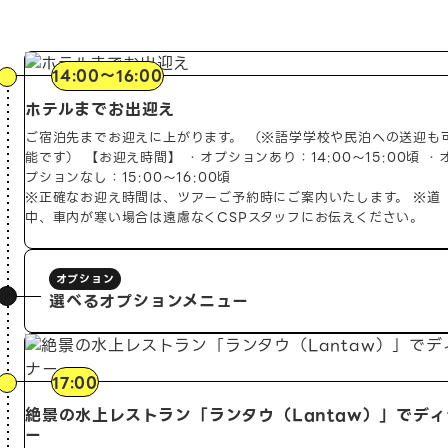
14:00〜16:00
ホテルまでお出迎え
ご宿泊先までお迎えに上がります。
（※語学学校や民泊への送迎も
能です）
【お迎え時間】
・オプションあり：14:00〜15:00頃
・
プションなし：15:00〜16:00頃
※正確なお迎え時間は、ツアーご予約時にご案内いたします。
※道
中、車内が寒い場合は遠慮なくCSPスタッフにお伝えください。
選べるオプションメニュー
17:00
絶景の水上レストラン「ランタウ（Lantaw）」でディ
・パラセーリング（2,300ペソ / 1名様）
ー
・実弾射撃（5,480ペソ / 1丁：30