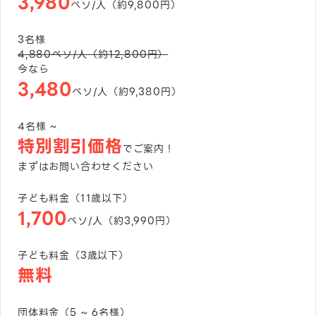
3,980
ペソ/人（約
9,800
円）
3
名様
4,880
ペソ/人（約
12,800
円）
今なら
3,480
ペソ/人（約
9,380
円）
4名様 ~
特別割引価格
でご案内！
まずはお問い合わせください
子ども料金（11歳以下）
1,700
ペソ/人（約
3,990
円）
子ども料金（3歳以下）
無料
団体料金（5 ~ 6名様）