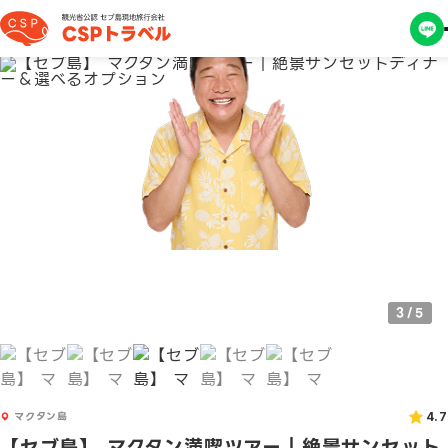
3
/
5
マクタン島
4.7
【セブ島】 マクタン満喫ツアー｜絶景サンセット