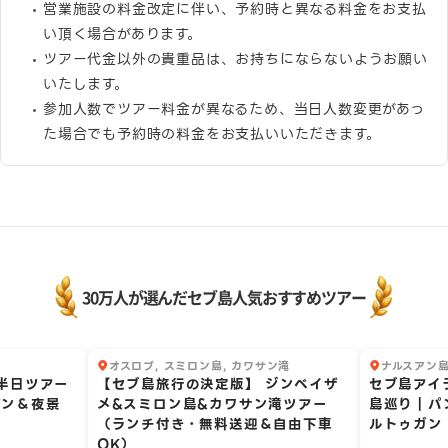
営業施設の料金改定に伴い、予約時と異なる料金をお支払
い頂く場合があります。
ツアー代金以外の貴重品は、お持ちにならないようお願い
いたします。
参加人数でツアー料金が異なるため、当日人数変更があっ
た場合でも予約時の料金をお支払いいただきます。
30万人が選んだセブ島人気おすすめツアー
オスロブ, スミロン島, カワサン滝
ナルスアン島
1
2
え半日ツアー
【セブ島旅行の決定版】 ジンベイザ
セブ島アイ
デン＆夜景
メ&スミロン島&カワサン滝ツアー
島巡り｜パ
（ランチ付き・無料送迎＆自由下車
ルトゥガン 
OK）