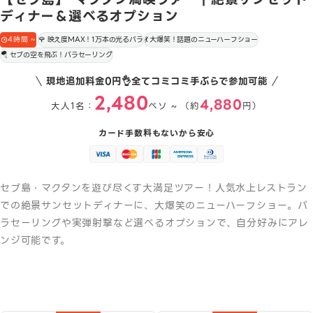
ディナー＆選べるオプション
4時間 ~
🌹 映え度MAX！1万本の光るバラ
💃 大爆笑！話題のニューハーフショー
🪂 セブの空を飛ぶ！パラセーリング
現地追加料金0円👌全てコミコミ手ぶらで参加可能
2,480
4,880
大人1名：
ペソ ~ （約
円）
カード手数料もないから安心
セブ島・マクタンを遊び尽くす大満足ツアー！人気水上レストラン
での絶景サンセットディナーに、大爆笑のニューハーフショー。パ
ラセーリングや実弾射撃など選べるオプションで、自分好みにアレ
ンジ可能です。