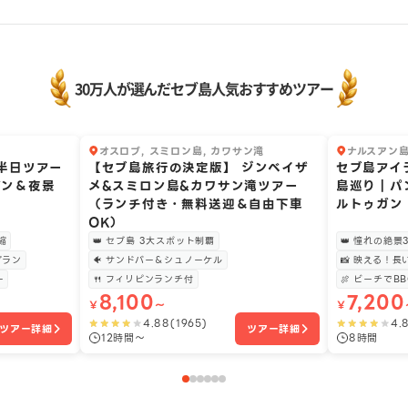
30万人が選んだセブ島人気おすすめツアー
オスロブ, スミロン島, カワサン滝
ナルスアン島
1
2
え半日ツアー
【セブ島旅行の決定版】 ジンベイザ
セブ島アイ
デン＆夜景
メ&スミロン島&カワサン滝ツアー
島巡り｜パ
（ランチ付き・無料送迎＆自由下車
ルトゥガン 
OK）
縮
👑 セブ島 3大スポット制覇
👑 憧れの絶
プラン
🐠 サンドバー＆シュノーケル
📸 映える！
ー
🍴 フィリピンランチ付
🍖 ビーチでB
8,100
7,200
￥
〜
￥
4.88
(
1965
)
4.
ツアー詳細
ツアー詳細
12時間〜
8時間