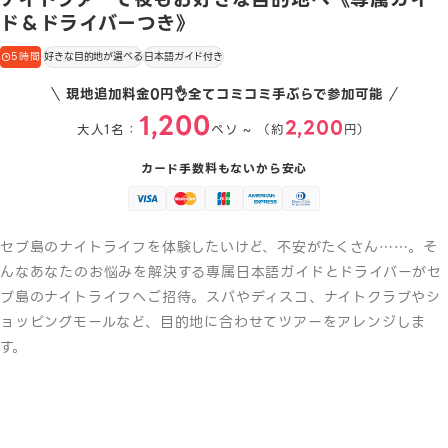
ド＆ドライバーつき》
5時間
好きな目的地が選べる
日本語ガイド付き
現地追加料金0円👌全てコミコミ手ぶらで参加可能
1,200
2,200
大人1名：
ペソ ~ （約
円）
カード手数料もないから安心
セブ島のナイトライフを体験したいけど、不安がたくさん……。そ
んなあなたのお悩みを解決する専属日本語ガイドとドライバーがセ
ブ島のナイトライフへご招待。スパやディスコ、ナイトクラブやシ
ョッピングモールなど、目的地に合わせてツアーをアレンジしま
す。