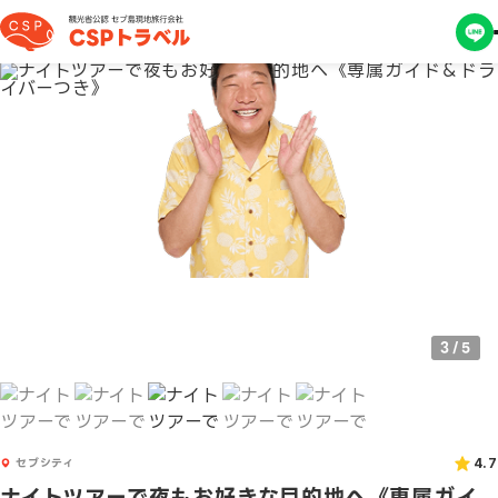
4
/
5
セブシティ
4.7
ナイトツアーで夜もお好きな目的地へ《専属ガイ