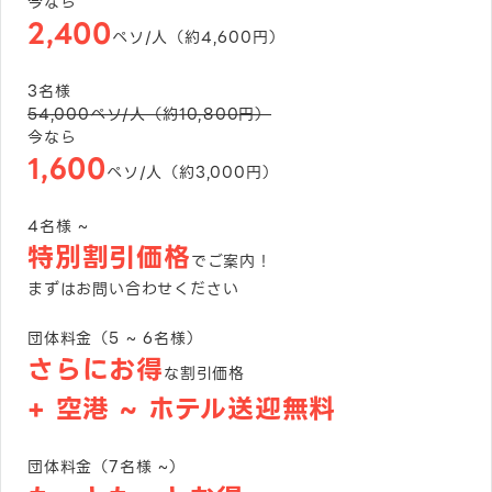
今なら
2,400
ペソ/人（約
4,600
円）
3
名様
54,000
ペソ/人（約
10,800
円）
今なら
1,600
ペソ/人（約
3,000
円）
4名様 ~
特別割引価格
でご案内！
まずはお問い合わせください
団体料金（5 ~ 6名様）
さらにお得
な割引価格
+ 空港 ~ ホテル送迎無料
団体料金（7名様 ~）