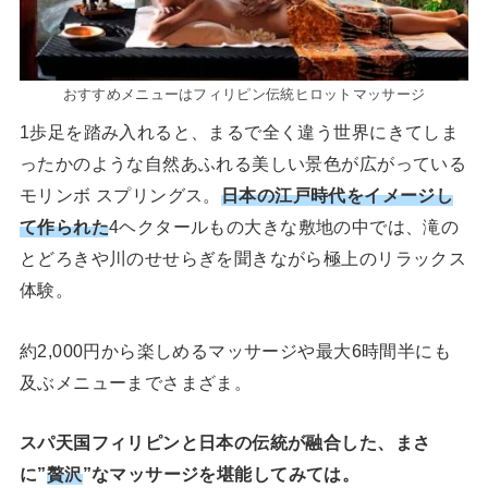
おすすめメニューはフィリピン伝統ヒロットマッサージ
1歩足を踏み入れると、まるで全く違う世界にきてしま
ったかのような自然あふれる美しい景色が広がっている
モリンボ スプリングス。
日本の江戸時代をイメージし
て作られた
4ヘクタールもの大きな敷地の中では、滝の
とどろきや川のせせらぎを聞きながら極上のリラックス
体験。
約2,000円から楽しめるマッサージや最大6時間半にも
及ぶメニューまでさまざま。
スパ天国フィリピンと日本の伝統が融合した、まさ
に”
贅沢
”なマッサージを堪能してみては。