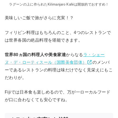
ラグーンの上に作られたKilimanjaro Kaféは開放的でおすすめ！
美味しいご飯で旅がさらに充実！？
フィリピン料理はもちろんのこと、4つのレストランで
は世界各国の絶品料理を堪能できます。
世界80ヵ国の料理人や美食家達
からなる
ラ・シェー
ヌ・デ・ローティスール（国際美食団体）
のメンバ
ーであるレストランの料理は味だけでなく見栄えにもこ
だわりが。
Fijiでは日本食も楽しめるので、万が一ローカルフード
が口に合わなくても安心ですね。