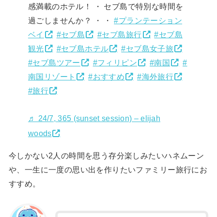
感満載のホテル！ ・ セブ島で特別な時間を
過ごしませんか？ ・ ・
#プランテーション
ベイ
#セブ島
#セブ島旅行
#セブ島
観光
#セブ島ホテル
#セブ島女子旅
#セブ島ツアー
#フィリピン
#南国
#
南国リゾート
#おすすめ
#海外旅行
#旅行
♬ 24/7, 365 (sunset session) – elijah
woods
今しかない2人の時間を思う存分楽しみたいハネムーン
や、一生に一度の思い出を作りたいファミリー旅行にお
すすめ。