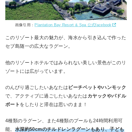
画像引用：
Plantation Bay Resort & Spa 公式facebook
このリゾート最大の魅力が、海水から引き込んで作った
セブ島随一の広大なラグーン。
他のリゾートホテルではみられない美しい景色がこのリ
ゾートには広がっています。
のんびり過ごしたいあなたは
ビーチベットやハンモック
で、アクティブに過ごしたいあなたは
カヤックやパドル
ボート
をしたりと滞在は思いのまま！
4種類のラグーン、また4種類のプールも24時間利用可
能。
水深約50cmのチルドレンラグーンもあり、子ども