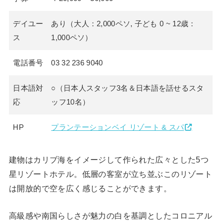
デイユー
あり（大人：2,000ペソ, 子ども 0 ~ 12歳：
ス
1,000ペソ）
電話番号
03 32 236 9040
日本語対
○（日本人スタッフ3名＆日本語を話せるスタ
応
ッフ10名）
HP
プランテーションベイ リゾート & スパ
建物はカリブ海をイメージして作られた広々とした5つ
星リゾートホテル。低層の客室が立ち並ぶこのリゾート
は開放的で空を広く感じることができます。
高級感や南国らしさが魅力の白を基調としたコロニアル