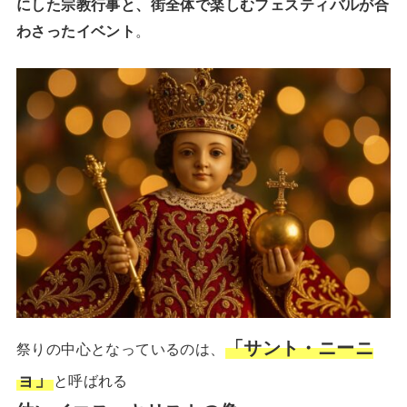
にした宗教行事と、街全体で楽しむフェスティバルが合
わさったイベント
。
「サント・ニーニ
祭りの中心となっているのは、
ョ」
と呼ばれる