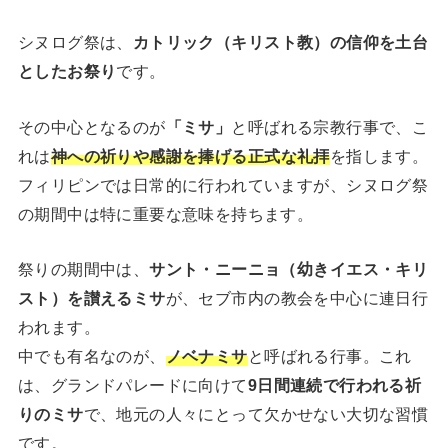
シヌログ祭は、
カトリック（キリスト教）の信仰を土台
としたお祭り
です。
その中心となるのが
「ミサ」
と呼ばれる宗教行事で、こ
れは
神への祈りや感謝を捧げる正式な礼拝
を指します。
フィリピンでは日常的に行われていますが、シヌログ祭
の期間中は特に重要な意味を持ちます。
祭りの期間中は、
サント・ニーニョ（幼きイエス・キリ
スト）を讃えるミサ
が、セブ市内の教会を中心に連日行
われます。
中でも有名なのが、
ノベナミサ
と呼ばれる行事。これ
は、グランドパレードに向けて
9日間連続で行われる祈
りのミサ
で、地元の人々にとって欠かせない大切な習慣
です。