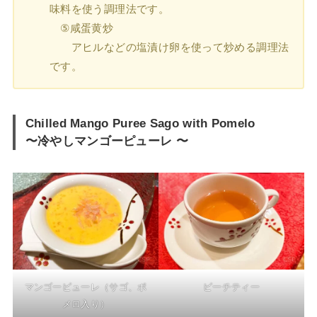
味料を使う調理法です。
⑤咸蛋⻩炒
アヒルなどの塩漬け卵を使って炒める調理法
です。
Chilled Mango Puree Sago with Pomelo
〜冷やしマンゴーピューレ 〜
マンゴーピューレ（サゴ、ポ
ピーチティー
メロ入り）