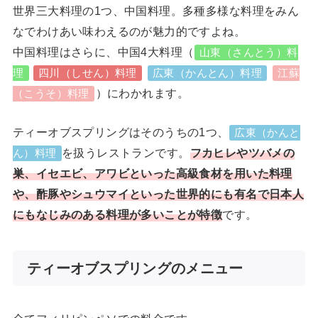
世界三大料理の1つ、中国料理。多種多様な料理をみん
なでわけあい味わえるのが魅力的ですよね。
中国料理はさらに、中国4大料理（
山東（さんとう）料
理
四川（しせん）料理
広東（かんとん）料理
江蘇
）にわかれます。
（こうそ）料理
ティーオブスプリングはそのうちの1つ、
広東（かんと
を扱うレストランです。
フカヒレやツバメの
ん）料理
巣、イセエビ、アワビといった高級食材を用いた料理
や、酢豚やシュウマイといった世界的にも有名で日本人
にもなじみのある料理が多いことが特徴
です。
ティーオブスプリングのメニュー