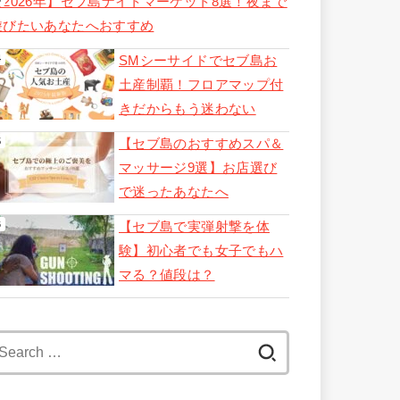
【2026年】セブ島ナイトマーケット8選！夜まで
遊びたいあなたへおすすめ
SMシーサイドでセブ島お
土産制覇！フロアマップ付
きだからもう迷わない
【セブ島のおすすめスパ＆
マッサージ9選】お店選び
で迷ったあなたへ
【セブ島で実弾射撃を体
験】初心者でも女子でもハ
マる？値段は？
Search
for: