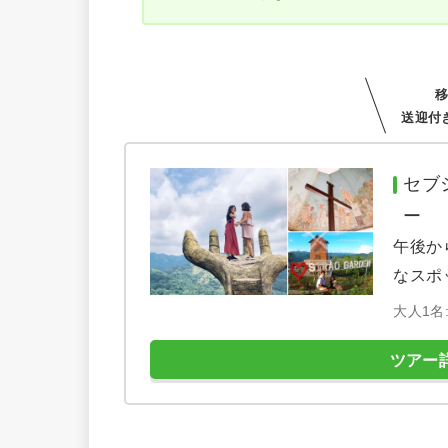
送迎付
セブ
ー
午後か
なスポ
大人1名:
ツアー