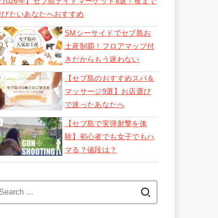
【2026年】セブ島ナイトマーケット8選！夜まで
遊びたいあなたへおすすめ
SMシーサイドでセブ島お
土産制覇！フロアマップ付
きだからもう迷わない
【セブ島のおすすめスパ＆
マッサージ9選】お店選び
で迷ったあなたへ
【セブ島で実弾射撃を体
験】初心者でも女子でもハ
マる？値段は？
Search
for: