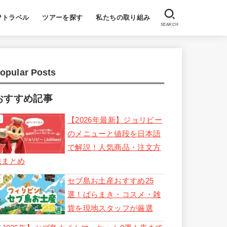
Pトラベル
ツアーを探す
私たちの取り組み
SEARCH
opular Posts
おすすめ記事
【2026年最新】ジョリビー
のメニューと値段を日本語
で解説！人気商品・注文方
法まとめ
セブ島お土産おすすめ25
選！ばらまき・コスメ・雑
貨を現地スタッフが厳選