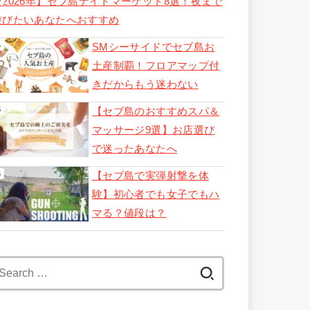
【2026年】セブ島ナイトマーケット8選！夜まで
遊びたいあなたへおすすめ
SMシーサイドでセブ島お
土産制覇！フロアマップ付
きだからもう迷わない
【セブ島のおすすめスパ＆
マッサージ9選】お店選び
で迷ったあなたへ
【セブ島で実弾射撃を体
験】初心者でも女子でもハ
マる？値段は？
Search
for: