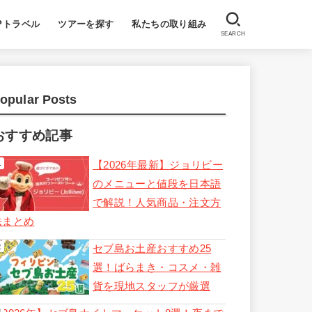
Pトラベル
ツアーを探す
私たちの取り組み
SEARCH
opular Posts
おすすめ記事
【2026年最新】ジョリビー
のメニューと値段を日本語
で解説！人気商品・注文方
法まとめ
セブ島お土産おすすめ25
選！ばらまき・コスメ・雑
貨を現地スタッフが厳選