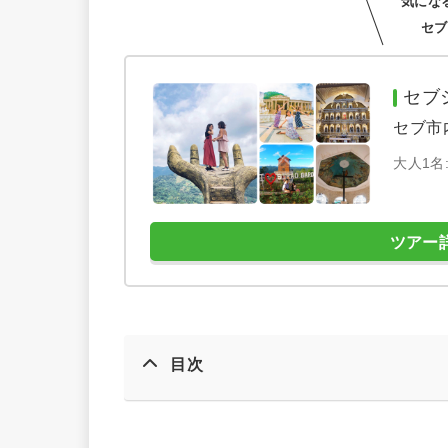
気にな
セブ
セブ
セブ市
大人1名:
ツアー
目次