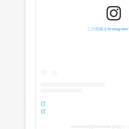
この投稿をInstagra
Limonsito(@limonsito.ph