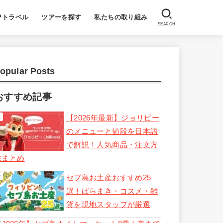
Pトラベル
ツアーを探す
私たちの取り組み
SEARCH
opular Posts
おすすめ記事
【2026年最新】ジョリビー
のメニューと値段を日本語
で解説！人気商品・注文方
法まとめ
セブ島お土産おすすめ25
選！ばらまき・コスメ・雑
貨を現地スタッフが厳選