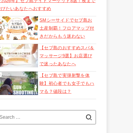
【2026年】セブ島ナイトマーケット8選！夜まで
遊びたいあなたへおすすめ
SMシーサイドでセブ島お
土産制覇！フロアマップ付
きだからもう迷わない
【セブ島のおすすめスパ＆
マッサージ9選】お店選び
で迷ったあなたへ
【セブ島で実弾射撃を体
験】初心者でも女子でもハ
マる？値段は？
Search
for: