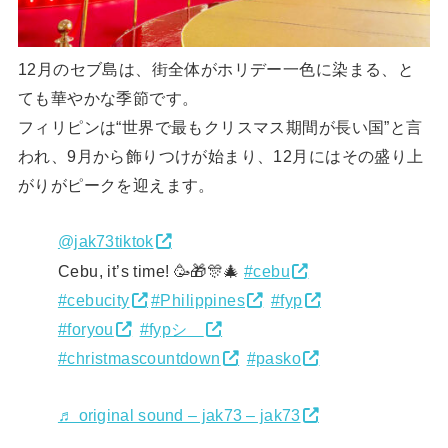
12月のセブ島は、街全体がホリデー一色に染まる、と
ても華やかな季節です。
フィリピンは“世界で最もクリスマス期間が長い国”と言
われ、9月から飾りつけが始まり、12月にはその盛り上
がりがピークを迎えます。
@jak73tiktok
Cebu, it’s time! 🥳🎁🎊🎄
#cebu
#cebucity
#Philippines
#fyp
#foryou
#fypシ゚
#christmascountdown
#pasko
♬ original sound – jak73 – jak73