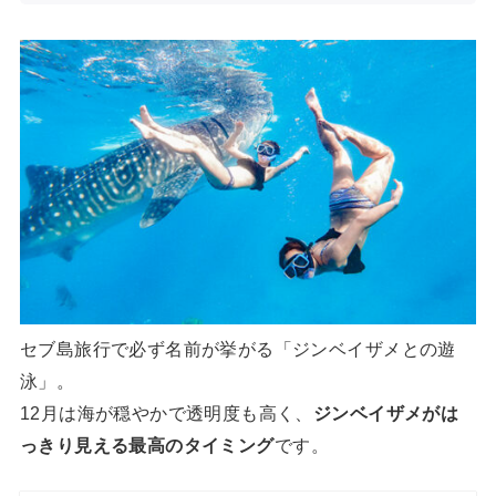
セブ島旅行で必ず名前が挙がる「ジンベイザメとの遊
泳」。
12月は海が穏やかで透明度も高く、
ジンベイザメがは
っきり見える最高のタイミング
です。