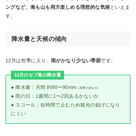
ングなど、海も山も両方楽しめる理想的な気候
といえま
す。
降水量と天候の傾向
12月は乾季に入り、
雨がかなり少ない季節
です。
12月のセブ島の降水量
● 降水量：月間 約80〜90mm
（雨季の約1/3）
● 雨の日：1週間に1〜2回あるかないか
● スコール：短時間で止むため観光の妨げになり
にくい